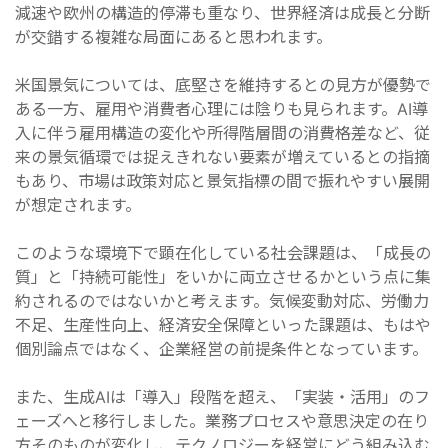
減速や欧州の構造的停滞も重なり、世界経済は成長と分断
が交錯する複雑な局面にあると思われます。
米国景気については、底堅さを維持するとの見方が優勢で
ある一方、雇用や消費者心理には陰りも見られます。AI導
入に伴う雇用構造の変化や所得階層間の消費格差など、従
来の景気循環では捉えきれない要素が増えているとの指摘
もあり、市場は政策対応と景気指標の間で振れやすい展開
が想定されます。
このような環境下で顕在化している社会課題は、「成長の
質」と「持続可能性」をいかに両立させるかという点に集
約されるのではないかと考えます。気候変動対応、労働力
不足、生産性向上、経済安全保障といった課題は、もはや
個別論点ではなく、企業経営の前提条件となっています。
また、生成AIは「導入」段階を超え、「実装・活用」のフ
ェーズへと移行しました。業務プロセスや意思決定の在り
方そのものが変化し、テクノロジーを経営にどう組み込む