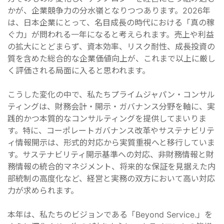
かが、企業競争力の分水嶺となりつつあります。2026年
は、日本企業にとって、名目成長の時代における「真の稼
ぐ力」が問われる一年になると考えられます。売上や利益
の拡大にとどまらず、資本効率、リスク耐性、成長投資の
質を含めた総合的な企業価値向上が、これまで以上に厳し
く評価される局面に入ると思われます。
こうした変化の中で、私たちプライムジャパン・コンサル
ティングは、財務会計・開示・ガバナンス分野を軸に、実
践的かつ本質的なコンサルティングを提供してまいりま
す。特に、コーポレートガバナンス改革やサステナビリテ
ィ情報開示は、形式的対応から実質重視へと移行していま
す。サステナビリティ開示基準への対応、非財務情報と財
務情報の統合的マネジメント、将来的な保証を見据えた内
部統制の高度化など、経営と実務の双方において高い対応
力が求められます。
本年は、私たちのビジョンである「Beyond Service.」を