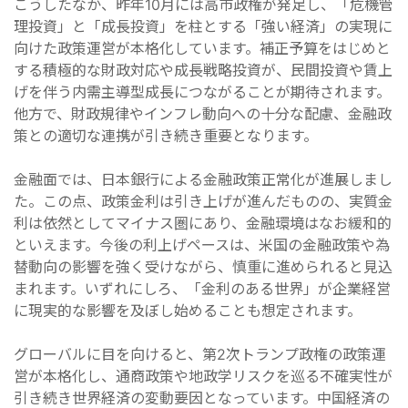
こうしたなか、昨年10月には高市政権が発足し、「危機管
理投資」と「成長投資」を柱とする「強い経済」の実現に
向けた政策運営が本格化しています。補正予算をはじめと
する積極的な財政対応や成長戦略投資が、民間投資や賃上
げを伴う内需主導型成長につながることが期待されます。
他方で、財政規律やインフレ動向への十分な配慮、金融政
策との適切な連携が引き続き重要となります。
金融面では、日本銀行による金融政策正常化が進展しまし
た。この点、政策金利は引き上げが進んだものの、実質金
利は依然としてマイナス圏にあり、金融環境はなお緩和的
といえます。今後の利上げペースは、米国の金融政策や為
替動向の影響を強く受けながら、慎重に進められると見込
まれます。いずれにしろ、「金利のある世界」が企業経営
に現実的な影響を及ぼし始めることも想定されます。
グローバルに目を向けると、第2次トランプ政権の政策運
営が本格化し、通商政策や地政学リスクを巡る不確実性が
引き続き世界経済の変動要因となっています。中国経済の